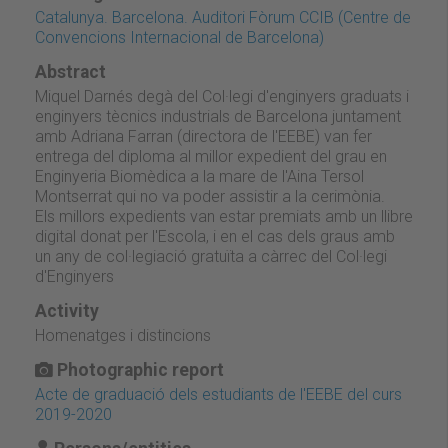
Catalunya. Barcelona. Auditori Fòrum CCIB (Centre de
Convencions Internacional de Barcelona)
Abstract
Miquel Darnés degà del Col·legi d'enginyers graduats i
enginyers tècnics industrials de Barcelona juntament
amb Adriana Farran (directora de l'EEBE) van fer
entrega del diploma al millor expedient del grau en
Enginyeria Biomèdica a la mare de l'Aina Tersol
Montserrat qui no va poder assistir a la cerimònia.
Els millors expedients van estar premiats amb un llibre
digital donat per l'Escola, i en el cas dels graus amb
un any de col·legiació gratuïta a càrrec del Col·legi
d'Enginyers
Activity
Homenatges i distincions
Photographic report
Acte de graduació dels estudiants de l'EEBE del curs
2019-2020