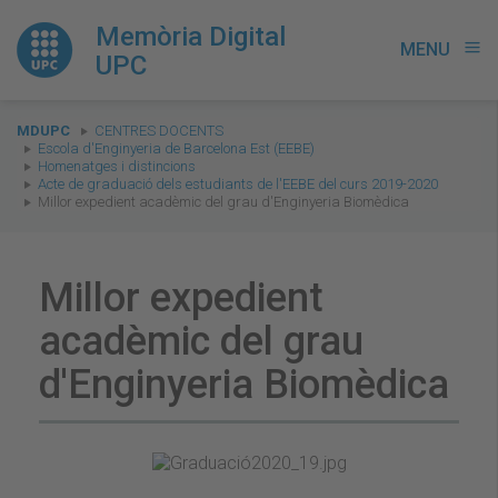
Memòria Digital
MENU
menu
UPC
You
MDUPC
CENTRES DOCENTS
are
Escola d'Enginyeria de Barcelona Est (EEBE)
Homenatges i distincions
here:
Acte de graduació dels estudiants de l'EEBE del curs 2019-2020
Millor expedient acadèmic del grau d'Enginyeria Biomèdica
Millor expedient
acadèmic del grau
d'Enginyeria Biomèdica