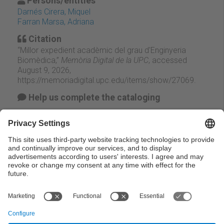
Persons/entities
Darnés Cirera, Miquel
Farran Marsa, Adriana
Citation
“Millor expedient acadèmic del grau d'Enginyeria
Biomèdica,”
Memòria Digital de la UPC
, accessed
August 9, 2026,
https://memoriadigital.upc.edu/items/show/27069
.
Help us complete the cataloging
Suggest change
Facebook
Twitter
Email
← Previous
Next →