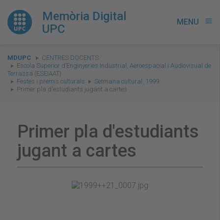
Memòria Digital
MENU
menu
UPC
You
MDUPC
CENTRES DOCENTS
are
Escola Superior d’Enginyeries Industrial, Aeroespacial i Audiovisual de
Terrassa (ESEIAAT)
here:
Festes i premis culturals
Setmana cultural. 1999
Primer pla d'estudiants jugant a cartes
Primer pla d'estudiants
jugant a cartes