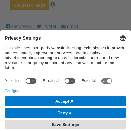
Suggest change
Facebook
Twitter
Email
Except where otherwise noted, content on this work is
licensed under a Creative Commons license:
Attribution-
NonCommercial-NoDerivs 4.0 Generic
← Previous
Next →
© UPC Universitat Politècnica de Catalunya ·
BarcelonaTech