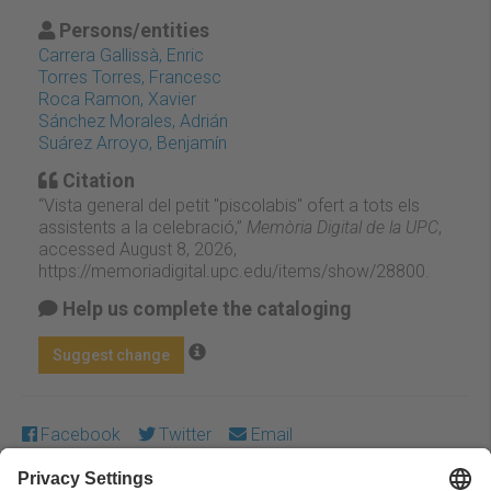
Persons/entities
Carrera Gallissà, Enric
Torres Torres, Francesc
Roca Ramon, Xavier
Sánchez Morales, Adrián
Suárez Arroyo, Benjamín
Citation
“Vista general del petit "piscolabis" ofert a tots els
assistents a la celebració,”
Memòria Digital de la UPC
,
accessed August 8, 2026,
https://memoriadigital.upc.edu/items/show/28800
.
Help us complete the cataloging
Suggest change
Facebook
Twitter
Email