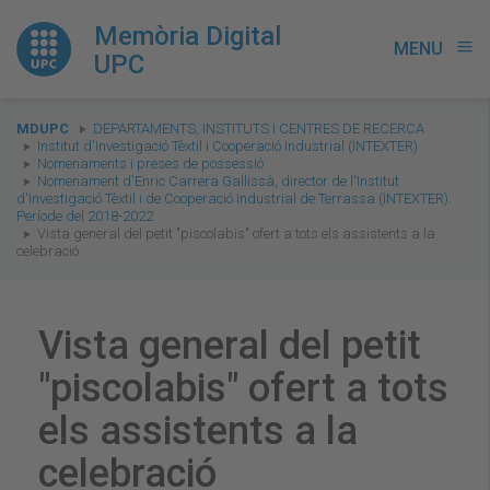
Memòria Digital
MENU
menu
UPC
You
MDUPC
DEPARTAMENTS, INSTITUTS I CENTRES DE RECERCA
are
Institut d'Investigació Tèxtil i Cooperació Industrial (INTEXTER)
Nomenaments i preses de possessió
here:
Nomenament d'Enric Carrera Gallissà, director de l'Institut
d'Investigació Tèxtil i de Cooperació Industrial de Terrassa (INTEXTER).
Període del 2018-2022
Vista general del petit "piscolabis" ofert a tots els assistents a la
celebració
Vista general del petit
"piscolabis" ofert a tots
els assistents a la
celebració