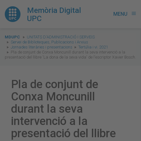
Memòria Digital
MENU
menu
UPC
You
MDUPC
UNITATS D'ADMINISTRACIÓ I SERVEIS
are
Servei de Biblioteques, Publicacions i Arxius
Jornades literàries i presentacions
Tertúlia i vi. 2021
here:
Pla de conjunt de Conxa Moncunill durant la seva intervenció a la
presentació del llibre 'La dona de la seva vida' de l'escriptor Xavier Bosch.
Pla de conjunt de
Conxa Moncunill
durant la seva
intervenció a la
presentació del llibre