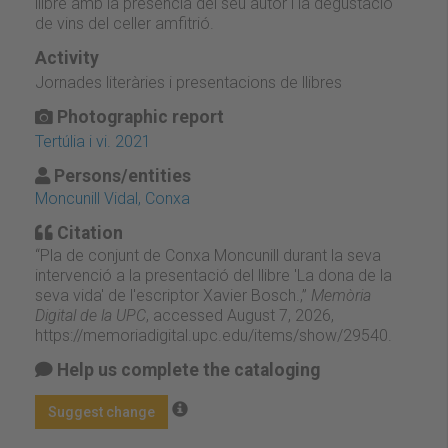
llibre amb la presència del seu autor i la degustació
de vins del celler amfitrió.
Activity
Jornades literàries i presentacions de llibres
Photographic report
Tertúlia i vi. 2021
Persons/entities
Moncunill Vidal, Conxa
Citation
“Pla de conjunt de Conxa Moncunill durant la seva
intervenció a la presentació del llibre 'La dona de la
seva vida' de l'escriptor Xavier Bosch.,”
Memòria
Digital de la UPC
, accessed August 7, 2026,
https://memoriadigital.upc.edu/items/show/29540
.
Help us complete the cataloging
Suggest change