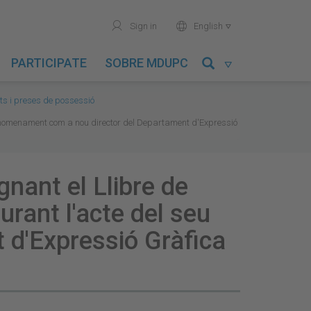
user
world
Sign in
English

PARTICIPATE
SOBRE MDUPC

 i preses de possessió
eu nomenament com a nou director del Departament d'Expressió
nant el Llibre de
rant l'acte del seu
d'Expressió Gràfica