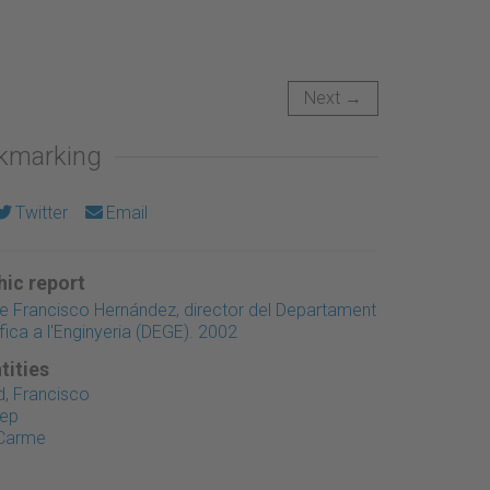
Next →
okmarking
Twitter
Email
ic report
Francisco Hernández, director del Departament
fica a l'Enginyeria (DEGE). 2002
tities
, Francisco
sep
 Carme