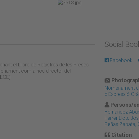
Social Bo
Facebook
nant el Llibre de Registres de les Preses
menament com a nou director del
DEGE)
Photograph
Nomenament de 
d'Expressió Grà
Persons/en
Hernández Abad
Ferrer Llop, Jo
Peñas Zapata,
Citation