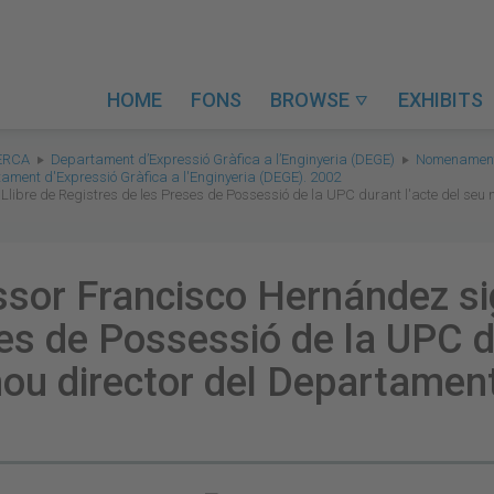
HOME
FONS
BROWSE
EXHIBITS

ERCA
Departament d’Expressió Gràfica a l’Enginyeria (DEGE)
Nomenaments
ment d'Expressió Gràfica a l'Enginyeria (DEGE). 2002
 Llibre de Registres de les Preses de Possessió de la UPC durant l'acte del s
ssor Francisco Hernández sig
es de Possessió de la UPC du
 director del Departament 