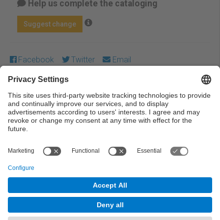
Help us complete the cataloging
Suggest change
Facebook
Twitter
Email
Except where otherwise noted, content on this work is
licensed under a Creative Commons license:
Attribution-
NonCommercial-NoDerivs 3.0 Spain
← Previous
Next →
© UPC Universitat Politècnica de Catalunya ·
BarcelonaTech