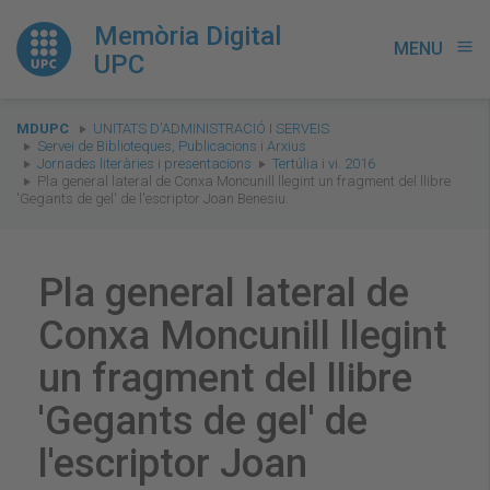
Memòria Digital
MENU
menu
UPC
You
MDUPC
UNITATS D'ADMINISTRACIÓ I SERVEIS
are
Servei de Biblioteques, Publicacions i Arxius
Jornades literàries i presentacions
Tertúlia i vi. 2016
here:
Pla general lateral de Conxa Moncunill llegint un fragment del llibre
'Gegants de gel' de l'escriptor Joan Benesiu.
Pla general lateral de
Conxa Moncunill llegint
un fragment del llibre
'Gegants de gel' de
l'escriptor Joan