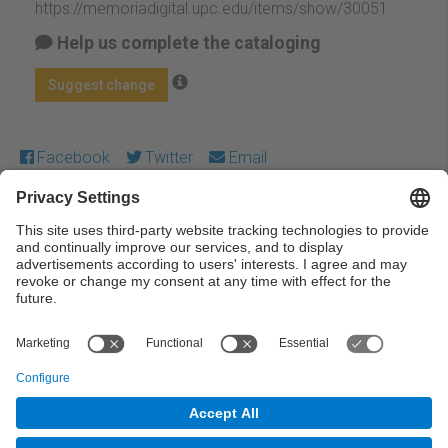
https://memoriadigital.upc.edu/items/show/30051
.
Help us complete the cataloging
Suggest change
Facebook
Twitter
Email
Except where otherwise noted, content on this work is
licensed under a Creative Commons license:
Attribution-
NonCommercial-NoDerivs 4.0 Generic
← Previous
Next →