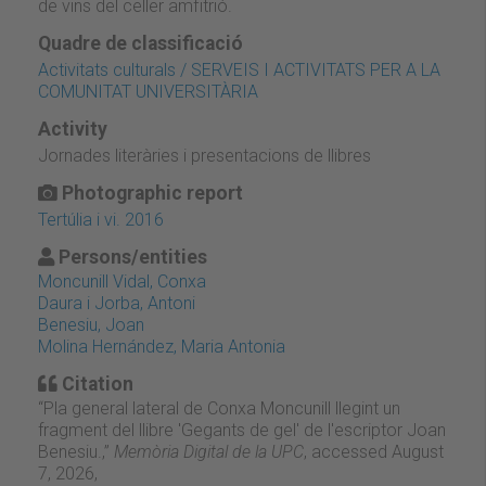
de vins del celler amfitrió.
Quadre de classificació
Activitats culturals / SERVEIS I ACTIVITATS PER A LA
COMUNITAT UNIVERSITÀRIA
Activity
Jornades literàries i presentacions de llibres
Photographic report
Tertúlia i vi. 2016
Persons/entities
Moncunill Vidal, Conxa
Daura i Jorba, Antoni
Benesiu, Joan
Molina Hernández, Maria Antonia
Citation
“Pla general lateral de Conxa Moncunill llegint un
fragment del llibre 'Gegants de gel' de l'escriptor Joan
Benesiu.,”
Memòria Digital de la UPC
, accessed August
7, 2026,