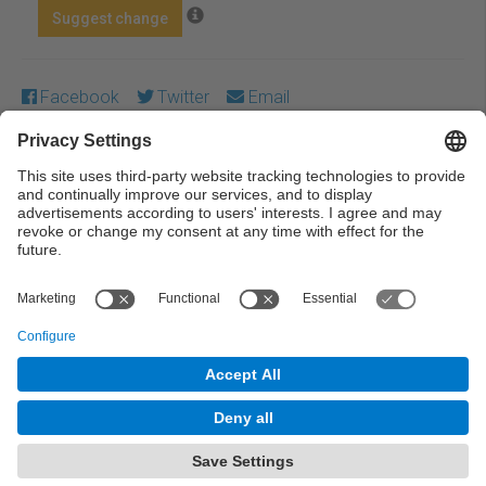
Suggest change
Facebook
Twitter
Email
Except where otherwise noted, content on this work is
licensed under a Creative Commons license:
Attribution-
NonCommercial-NoDerivs 4.0 Generic
← Previous
Next →
© UPC Universitat Politècnica de Catalunya ·
BarcelonaTech