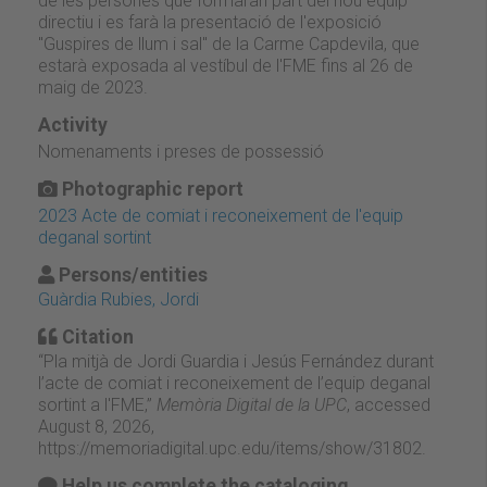
de les persones que formaran part del nou equip
directiu i es farà la presentació de l'exposició
"Guspires de llum i sal" de la Carme Capdevila, que
estarà exposada al vestíbul de l'FME fins al 26 de
maig de 2023.
Activity
Nomenaments i preses de possessió
Photographic report
2023 Acte de comiat i reconeixement de l'equip
deganal sortint
Persons/entities
Guàrdia Rubies, Jordi
Citation
“Pla mitjà de Jordi Guardia i Jesús Fernández durant
l’acte de comiat i reconeixement de l’equip deganal
sortint a l'FME,”
Memòria Digital de la UPC
, accessed
August 8, 2026,
https://memoriadigital.upc.edu/items/show/31802
.
Help us complete the cataloging