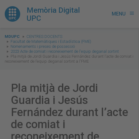
Memòria Digital
MENU
menu
UPC
You
MDUPC
CENTRES DOCENTS
are
Facultat de Matemàtiques i Estadística (FME)
Nomenaments i preses de possessió
here:
2023 Acte de comiat i reconeixement de l'equip deganal sortint
Pla mitjà de Jordi Guardia i Jesús Fernández durant l’acte de comiat i
reconeixement de l’equip deganal sortint a l'FME
Pla mitjà de Jordi
Guardia i Jesús
Fernández durant l’acte
de comiat i
reconeixement de