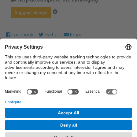
Suggest change
Facebook
Twitter
Email
Except where otherwise noted, content on this work is
licensed under a Creative Commons license:
Attribution-
NonCommercial-NoDerivs 3.0 Spain
← Previous
Next →
© UPC Universitat Politècnica de Catalunya ·
BarcelonaTech