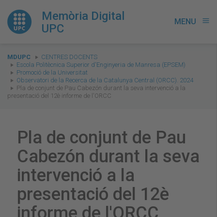
Memòria Digital
MENU
menu
UPC
You
MDUPC
CENTRES DOCENTS
are
Escola Politècnica Superior d'Enginyeria de Manresa (EPSEM)
Promoció de la Universitat
here:
Observatori de la Recerca de la Catalunya Central (ORCC). 2024
Pla de conjunt de Pau Cabezón durant la seva intervenció a la
presentació del 12è informe de l'ORCC
Pla de conjunt de Pau
Cabezón durant la seva
intervenció a la
presentació del 12è
informe de l'ORCC