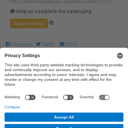
https://memoriadigital.upc.edu/items/show/32122
.
Help us complete the cataloging
Suggest change
Facebook
Twitter
Email
Except where otherwise noted, content on this work is
licensed under a Creative Commons license:
Attribution-
NonCommercial-NoDerivs 4.0 Generic
← Previous
Next →