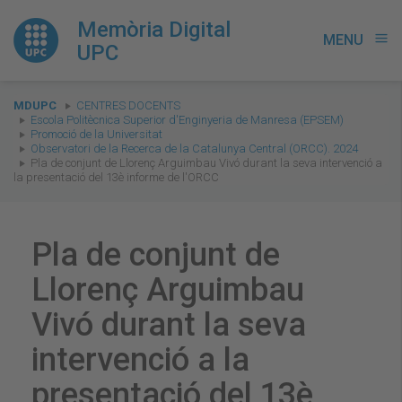
Memòria Digital
MENU
menu
UPC
You
MDUPC
CENTRES DOCENTS
are
Escola Politècnica Superior d'Enginyeria de Manresa (EPSEM)
Promoció de la Universitat
here:
Observatori de la Recerca de la Catalunya Central (ORCC). 2024
Pla de conjunt de Llorenç Arguimbau Vivó durant la seva intervenció a
la presentació del 13è informe de l'ORCC
Pla de conjunt de
Llorenç Arguimbau
Vivó durant la seva
intervenció a la
presentació del 13è