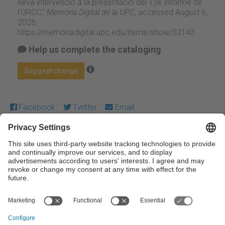
seva intervenció a la presentació del 13è informe de
l'ORCC,”
Memòria Digital de la UPC
, accessed August 6,
2026,
https://memoriadigital.upc.edu/items/show/32143
.
Help us complete the cataloging
Suggest change
Facebook
Twitter
Email
Except where otherwise noted, content on this work is
licensed under a Creative Commons license:
Attribution-
NonCommercial-NoDerivs 4.0 Generic
← Previous
Next →