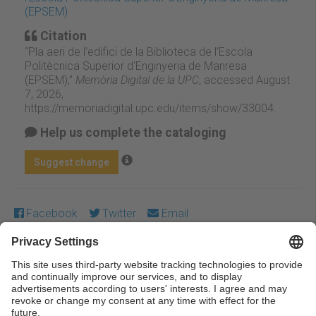
(EPSEM)
Citation
“Pla aeri de l'edifici de la Biblioteca de l'Escola
Politècnica Superior d'Enginyeria de Manresa
(EPSEM),”
Memòria Digital de la UPC
, accessed August
7, 2026,
https://memoriadigital.upc.edu/items/show/33004
.
Help us complete the cataloging
Suggest change
Facebook
Twitter
Email
Except where otherwise noted, content on this work is
licensed under a Creative Commons license:
Attribution-
NonCommercial-NoDerivs 4.0 Generic