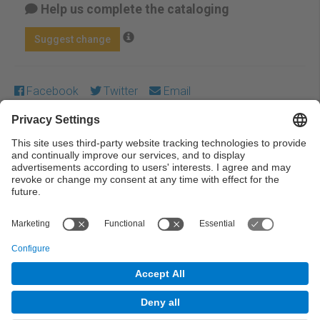
Help us complete the cataloging
Suggest change
Facebook
Twitter
Email
Except where otherwise noted, content on this work is
licensed under a Creative Commons license:
Attribution-
NonCommercial-NoDerivs 4.0 Generic
← Previous
Next →
© UPC Universitat Politècnica de Catalunya ·
BarcelonaTech