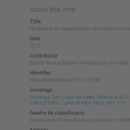
About this item
Title
Pla general de l'aguantallibres representant la Ca
Date
2012
Contributor
Escola Tècnica Superior d'Arquitectura del Vallès
Identifier
https://hdl.handle.net/2117/127983
Coverage
Catalunya. Sant Cugat del Vallès. Biblioteca de l'
Vallès (ETSAV). Carrer de Pere Serra, núm. 1-15
Quadre de classificació
Exposicions / Actes oficials i protocol·laris 
Activity