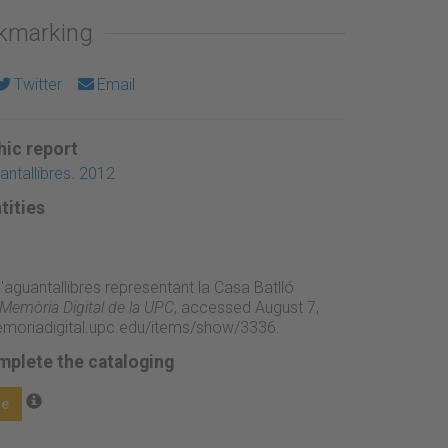
okmarking
Twitter
Email
ic report
antallibres. 2012
tities
l'aguantallibres representant la Casa Batlló
Memòria Digital de la UPC
, accessed August 7,
emoriadigital.upc.edu/items/show/3336
.
mplete the cataloging
ge