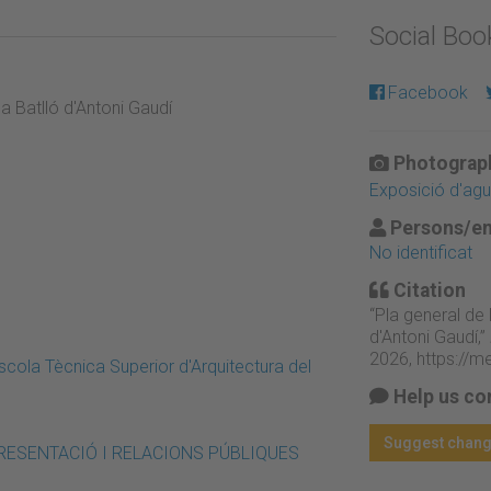
Social Bo
Facebook
sa Batlló d'Antoni Gaudí
Photograph
Exposició d'agu
Persons/en
No identificat
Citation
“Pla general de 
d'Antoni Gaudí,”
2026,
https://m
Escola Tècnica Superior d'Arquitectura del
Help us co
Suggest chan
/ REPRESENTACIÓ I RELACIONS PÚBLIQUES