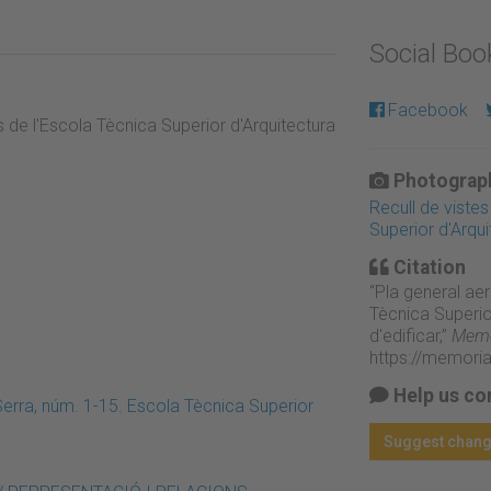
Social Bo
Facebook
ls de l'Escola Tècnica Superior d'Arquitectura
Photograph
Recull de vistes
Superior d'Arqui
Citation
“Pla general aer
Tècnica Superio
d'edificar,”
Memòr
https://memori
Help us co
Serra, núm. 1-15. Escola Tècnica Superior
Suggest chan