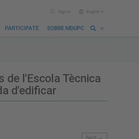
user
world
Sign in
English

PARTICIPATE
SOBRE MDUPC

s de l'Escola Tècnica
a d'edificar
Next →