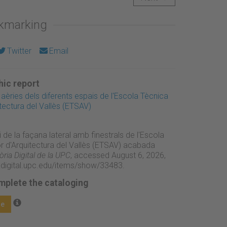
okmarking
Twitter
Email
ic report
 aèries dels diferents espais de l'Escola Tècnica
tectura del Vallès (ETSAV)
i de la façana lateral amb finestrals de l'Escola
r d'Arquitectura del Vallès (ETSAV) acabada
ia Digital de la UPC
, accessed August 6, 2026,
adigital.upc.edu/items/show/33483
.
mplete the cataloging
ge