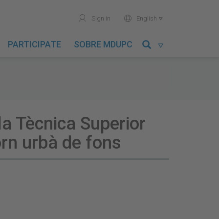
user
world
Sign in
English

PARTICIPATE
SOBRE MDUPC

ola Tècnica Superior
orn urbà de fons