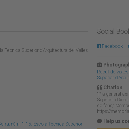
Social Bo
Facebook
cola Tècnica Superior d'Arquitectura del Vallès
Photograph
Recull de vistes
Superior d'Arqui
Citation
“Pla general aeri
Superior d'Arqu
de fons,”
Memòri
https://memori
Help us co
Serra, núm. 1-15. Escola Tècnica Superior