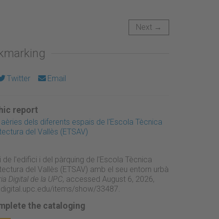
Next →
okmarking
Twitter
Email
ic report
 aèries dels diferents espais de l'Escola Tècnica
tectura del Vallès (ETSAV)
 de l'edifici i del pàrquing de l'Escola Tècnica
itectura del Vallès (ETSAV) amb el seu entorn urbà
a Digital de la UPC
, accessed August 6, 2026,
adigital.upc.edu/items/show/33487
.
mplete the cataloging