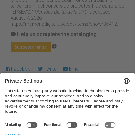
tercer premi del concurs de projectes fi de carrera de
l'EPSEVG.,”
Memòria Digital de la UPC
, accessed
August 7, 2026,
https://memoriadigital.upc.edu/items/show/35412
.
Help us complete the cataloging
Suggest change
Facebook
Twitter
Email
Except where otherwise noted, content on this work is
licensed under a Creative Commons license:
Attribution-
NonCommercial-NoDerivs 4.0 Generic
← Previous
Next →