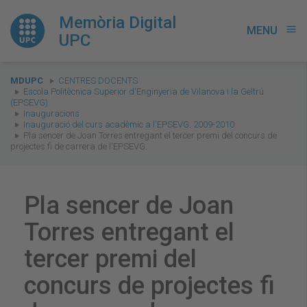
Memòria Digital
MENU
menu
UPC
You
MDUPC
CENTRES DOCENTS
are
Escola Politècnica Superior d'Enginyeria de Vilanova i la Geltrú
(EPSEVG)
here:
Inauguracions
Inauguració del curs acadèmic a l'EPSEVG. 2009-2010
Pla sencer de Joan Torres entregant el tercer premi del concurs de
projectes fi de carrera de l'EPSEVG.
Pla sencer de Joan
Torres entregant el
tercer premi del
concurs de projectes fi