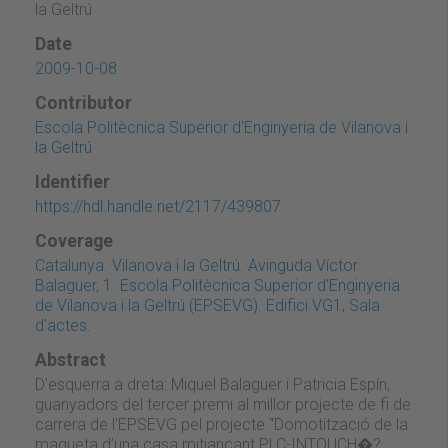
la Geltrú
Date
2009-10-08
Contributor
Escola Politècnica Superior d'Enginyeria de Vilanova i
la Geltrú
Identifier
https://hdl.handle.net/2117/439807
Coverage
Catalunya. Vilanova i la Geltrú. Avinguda Víctor
Balaguer, 1. Escola Politècnica Superior d'Enginyeria
de Vilanova i la Geltrú (EPSEVG). Edifici VG1, Sala
d'actes.
Abstract
D'esquerra a dreta: Miquel Balaguer i Patricia Espín,
guanyadors del tercer premi al millor projecte de fi de
carrera de l'EPSEVG pel projecte “Domotització de la
maqueta d’una casa mitjançant PLC-INTOUCH�?,