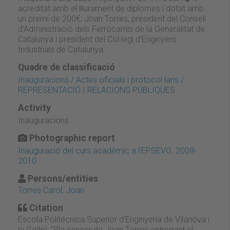
acreditat amb el lliurament de diplomes i dotat amb
un premi de 200€; Joan Torres, president del Consell
d’Administració dels Ferrocarrils de la Generalitat de
Catalunya i president del Col·legi d’Enginyers
Industrials de Catalunya.
Quadre de classificació
Inauguracions / Actes oficials i protocol·laris /
REPRESENTACIÓ I RELACIONS PÚBLIQUES
Activity
Inauguracions
Photographic report
Inauguració del curs acadèmic a l'EPSEVG. 2009-
2010
Persons/entities
Torres Carol, Joan
Citation
Escola Politècnica Superior d'Enginyeria de Vilanova i
la Geltrú, “Pla sencer de Joan Torres entregant el