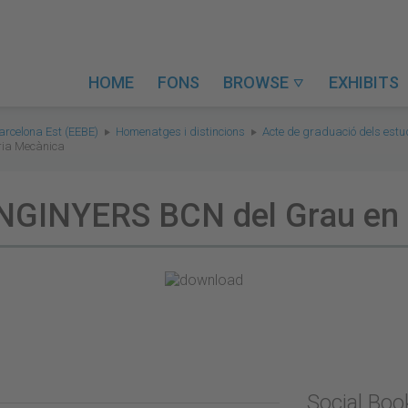
HOME
FONS
BROWSE
EXHIBITS

arcelona Est (EEBE)
Homenatges i distincions
Acte de graduació dels estu
ria Mecànica
ENGINYERS BCN del Grau en
Social Bo