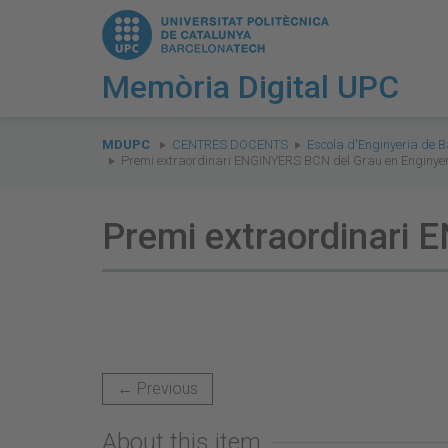
Memòria Digital UPC
You
are
MDUPC
CENTRES DOCENTS
Escola d'Enginyeria de B
Premi extraordinari ENGINYERS BCN del Grau en Enginye
here:
Premi extraordinari 
← Previous
About this item