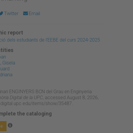
Twitter
Email
ic report
ió dels estudiants de l'EEBE del curs 2024-2025
tities
oan
, Gisela
duard
driana
inari ENGINYERS BCN del Grau en Enginyeria
ria Digital de la UPC
, accessed August 8, 2026,
adigital.upc.edu/items/show/35487
.
mplete the cataloging
ge