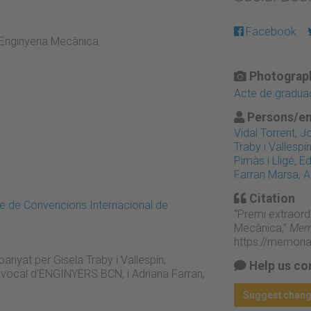
Facebook
Enginyeria Mecànica
Photograph
Acte de graduac
Persons/en
Vidal Torrent, J
Traby i Vallespín
Pimàs i Lligé, E
Farran Marsa, A
Citation
re de Convencions Internacional de
“Premi extraord
Mecànica,”
Memò
https://memori
anyat per Gisela Traby i Vallespín,
Help us co
vocal d'ENGINYERS BCN, i Adriana Farran,
Suggest chan