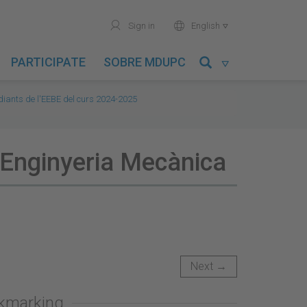
user
world
Sign in
English

PARTICIPATE
SOBRE MDUPC

diants de l'EEBE del curs 2024-2025
 Enginyeria Mecànica
Next →
okmarking