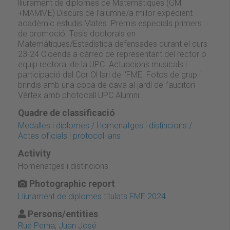
lliurament de diplomes de Matemàtiques (GM
+MAMME) Discurs de l’alumne/a millor expedient
acadèmic estudis Mates. Premis especials primers
de promoció. Tesis doctorals en
Matemàtiques/Estadística defensades durant el curs
23-24 Cloenda a càrrec de representant del rector o
equip rectoral de la UPC. Actuacions musicals i
participació del Cor Ol·lari de l'FME. Fotos de grup i
brindis amb una copa de cava al jardí de l’auditori
Vèrtex amb photocall UPC Alumni.
Quadre de classificació
Medalles i diplomes / Homenatges i distincions /
Actes oficials i protocol·laris
Activity
Homenatges i distincions
Photographic report
Lliurament de diplomes titulats FME 2024
Persons/entities
Rué Perna, Juan José