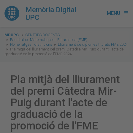
Memòria Digital
MENU
menu
UPC
You
MDUPC
CENTRES DOCENTS
are
Facultat de Matemàtiques i Estadística (FME)
Homenatges i distincions
Lliurament de diplomes titulats FME 2024
here:
Pla mitjà del lliurament del premi Càtedra Mir-Puig durant l'acte de
graduació de la promoció de l'FME 2024
Pla mitjà del lliurament
del premi Càtedra Mir-
Puig durant l'acte de
graduació de la
promoció de l'FME