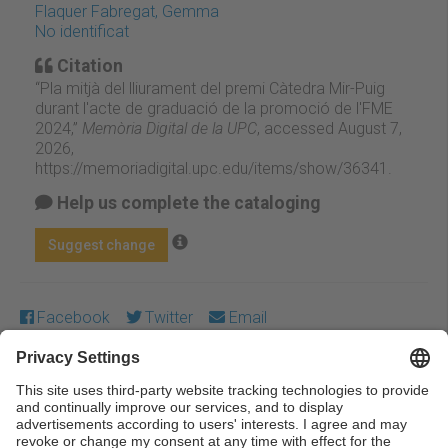
Flaquer Fabregat, Gemma
No identificat
Citation
“Pla mitjà del lliurament del premi Càtedra Mir-Puig
durant l'acte de graduació de la promoció de l'FME
2024,”
Memòria Digital de la UPC
, accessed August 7,
2026,
https://memoriadigital.upc.edu/items/show/36341
.
Help us complete the cataloging
Suggest change
Facebook
Twitter
Email
Except where otherwise noted, content on this work is
licensed under a Creative Commons license:
Attribution-