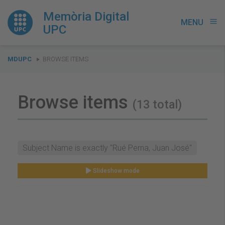
Memòria Digital
MENU
menu
UPC
You
MDUPC
BROWSE ITEMS
are
here:
Browse items
(13 total)
Subject Name is exactly "Rué Perna, Juan José"
Slideshow mode