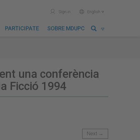
user
world
Sign in
English

PARTICIPATE
SOBRE MDUPC

fent una conferència
ia Ficció 1994
Next →