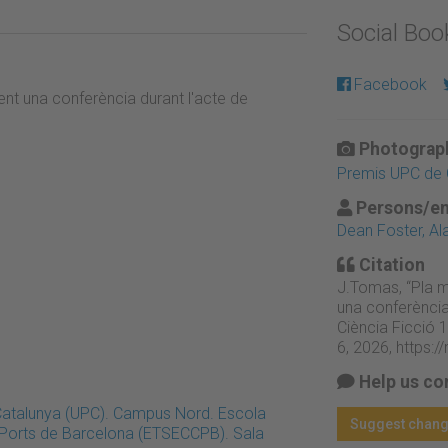
Social Bo
Facebook
fent una conferència durant l'acte de
Photograph
Premis UPC de C
Persons/en
Dean Foster, Al
Citation
J.Tomas, “Pla mi
una conferència
Ciència Ficció 
6, 2026,
https:
Help us co
 Catalunya (UPC). Campus Nord. Escola
Suggest chan
i Ports de Barcelona (ETSECCPB). Sala