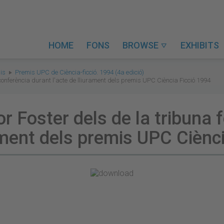
HOME
FONS
BROWSE
EXHIBITS

is
Premis UPC de Ciència-ficció. 1994 (4a edició)
 conferència durant l'acte de lliurament dels premis UPC Ciència Ficció 1994
or Foster dels de la tribuna 
rament dels premis UPC Ciènc