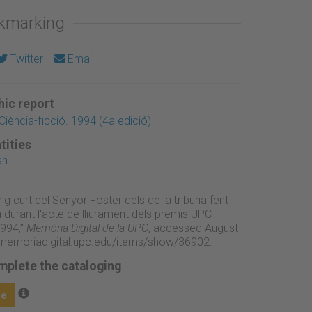
okmarking
Twitter
Email
ic report
iència-ficció. 1994 (4a edició)
tities
an
g curt del Senyor Foster dels de la tribuna fent
 durant l'acte de lliurament dels premis UPC
1994,”
Memòria Digital de la UPC
, accessed August
//memoriadigital.upc.edu/items/show/36902
.
mplete the cataloging
ge