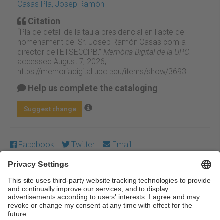
Casas Pla, Josep Ramón
Citation
“Pla de detall de la taula presidencial en l'acte de
nomenament del Sr. Josep Ramón Casas com a
director de l'ETSECCPB,”
Memòria Digital de la UPC
,
accessed August 7, 2026,
https://memoriadigital.upc.edu/items/show/3693
.
Help us complete the cataloging
Suggest change
Facebook
Twitter
Email
Except where otherwise noted, content on this work is
licensed under a Creative Commons license:
Attribution-
NonCommercial-NoDerivs 3.0 Spain