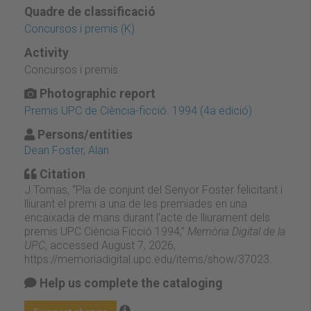
Quadre de classificació
Concursos i premis (K)
Activity
Concursos i premis
Photographic report
Premis UPC de Ciència-ficció. 1994 (4a edició)
Persons/entities
Dean Foster, Alan
Citation
J.Tomas, “Pla de conjunt del Senyor Foster felicitant i
lliurant el premi a una de les premiades en una
encaixada de mans durant l'acte de lliurament dels
premis UPC Ciència Ficció 1994,”
Memòria Digital de la
UPC
, accessed August 7, 2026,
https://memoriadigital.upc.edu/items/show/37023
.
Help us complete the cataloging