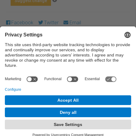
Suggest change
Facebook
Twitter
Email
Except where otherwise noted, content on this work is
licensed under a Creative Commons license:
Attribution-
NonCommercial-NoDerivs 4.0 Generic
← Previous
Next →
© UPC Universitat Politècnica de Catalunya ·
BarcelonaTech
Legal warning
Privacy settings