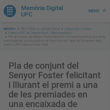
Memòria Digital
MENU
menu
UPC
You
MDUPC
RECTORAT
Consell Social
Concursos i premis
are
Premis UPC de Ciència-ficció. 1994 (4a edició)
Pla de conjunt del Senyor Foster felicitant i lliurant el premi a una de les
here:
premiades en una encaixada de mans durant l'acte de lliurament dels
premis UPC Ciència Ficció 1994
Pla de conjunt del
Senyor Foster felicitant
i lliurant el premi a una
de les premiades en
una encaixada de