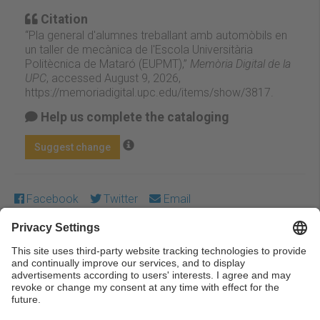
Citation
“Pla general d'alumnes treballant amb automòbils en
un taller de mecànica de l'Escola Universitària
Politècnica de Mataró (EUPMT),”
Memòria Digital de la
UPC
, accessed August 9, 2026,
https://memoriadigital.upc.edu/items/show/3817
.
Help us complete the cataloging
Suggest change
Facebook
Twitter
Email
Except where otherwise noted, content on this work is
licensed under a Creative Commons license:
Attribution-
NonCommercial-NoDerivs 3.0 Spain