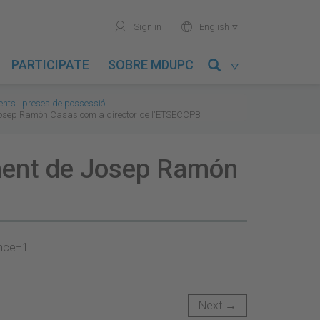
user
world
Sign in
English

PARTICIPATE
SOBRE MDUPC

ts i preses de possessió
 Josep Ramón Casas com a director de l'ETSECCPB
ament de Josep Ramón
Next →