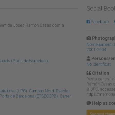
Social Bo
Facebook
enament de Josep Ramón Casas com a
Photograph
Nomenament de 
2001-2004
Persons/en
anals i Ports de Barcelona
No identificat
Citation
“Vista general 
Ramón Casas co
la UPC
, accesse
 Catalunya (UPC). Campus Nord. Escola
https://memori
i Ports de Barcelona (ETSECCPB). Carrer
Help us co
Suggest chan