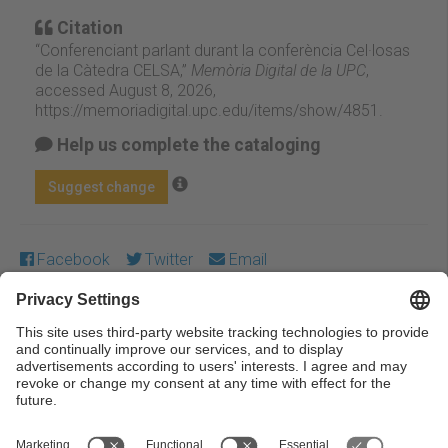
Citation
“Conferenciant parlant durant la conferència Cel·losas
de la Càtedra CELSA,”
Memòria Digital de la UPC
,
accessed August 8, 2026,
https://memoriadigital.upc.edu/items/show/4851
.
Help us complete the cataloging
Suggest change
Facebook
Twitter
Email
Except where otherwise noted, content on this work is
licensed under a Creative Commons license:
Attribution-
NonCommercial-NoDerivs 3.0 Spain