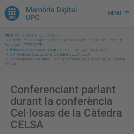
Memòria Digital
MENU
menu
UPC
You
MDUPC
CENTRES DOCENTS
are
Escola Tècnica Superior d'Enginyeria de Camins, Canals i Ports de
Barcelona (ETSECCPB)
here:
Extensió de la docència (cursos, seminaris, jornades, etc.)
Conferència: CEL·LOSAS. Catedra CELSA. 2003
Conferenciant parlant durant la conferència Cel·losas de la Càtedra
CELSA
Conferenciant parlant
durant la conferència
Cel·losas de la Càtedra
CELSA