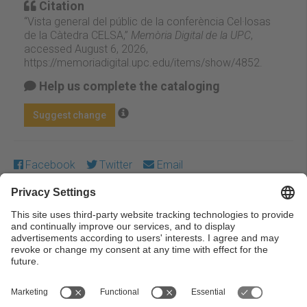
Citation
“Vista general del públic de la conferència Cel·losas
de la Càtedra CELSA,”
Memòria Digital de la UPC
,
accessed August 6, 2026,
https://memoriadigital.upc.edu/items/show/4852
.
Help us complete the cataloging
Suggest change
Facebook
Twitter
Email
Except where otherwise noted, content on this work is
licensed under a Creative Commons license:
Attribution-
NonCommercial-NoDerivs 3.0 Spain
← Previous
Next →