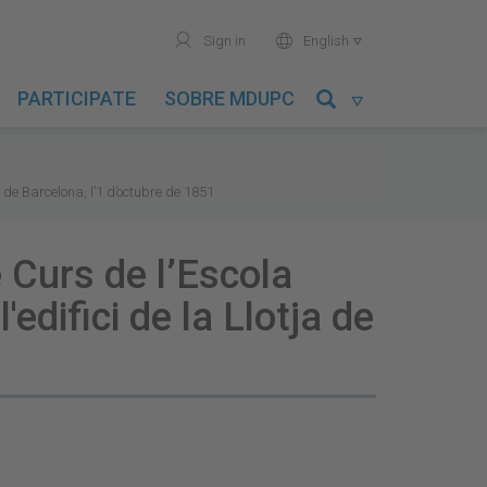
user
world
Sign in
English

PARTICIPATE
SOBRE MDUPC

de Barcelona, l’1 d’octubre de 1851
Curs de l’Escola
edifici de la Llotja de