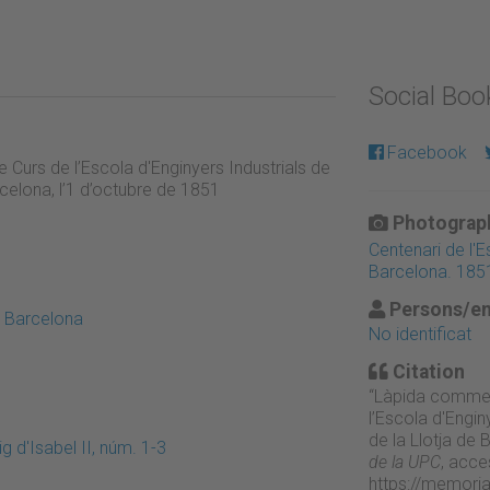
Social Bo
Facebook
urs de l’Escola d'Enginyers Industrials de
rcelona, l’1 d’octubre de 1851
Photograph
Centenari de l'E
Barcelona. 185
Persons/en
e Barcelona
No identificat
Citation
“Làpida commem
l’Escola d'Engin
de la Llotja de 
 d'Isabel II, núm. 1-3
de la UPC
, acce
https://memori