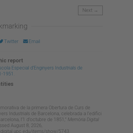
Next →
okmarking
Twitter
Email
ic report
scola Especial d'Enginyers Industrials de
1-1951.
tities
orativa de la primera Obertura de Curs de
yers Industrials de Barcelona, celebrada a l'edifici
Barcelona, l’1 d’octubre de 1851,”
Memòria Digital
ssed August 8, 2026,
adigital.upc.edu/items/show/5743
.