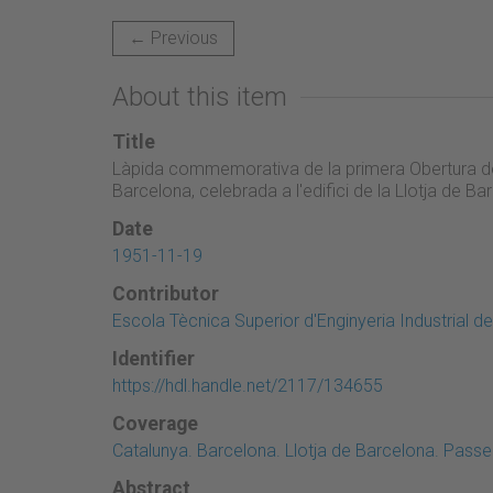
← Previous
About this item
Title
Làpida commemorativa de la primera Obertura de C
Barcelona, celebrada a l'edifici de la Llotja de Ba
Date
1951-11-19
Contributor
Escola Tècnica Superior d'Enginyeria Industrial d
Identifier
https://hdl.handle.net/2117/134655
Coverage
Catalunya. Barcelona. Llotja de Barcelona. Passeig
Abstract