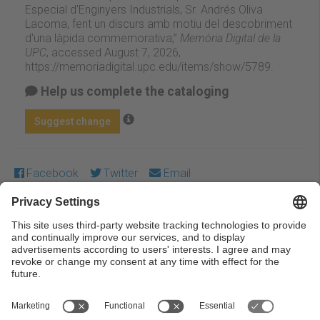
Especial d'Enginyers Industrials, Sr. Andrés Oliva
Lacoma, fent un discurs amb motiu del descobriment
d'una làpida commemorativa,”
Memòria Digital de la
UPC
, accessed August 7, 2026,
https://memoriadigital.upc.edu/items/show/5789
.
Help us complete the cataloging
Suggest change
Facebook
Twitter
Email
Except where otherwise noted, content on this work is
licensed under a Creative Commons license:
Attribution-
NonCommercial-NoDerivs 3.0 Spain
← Previous
Next →