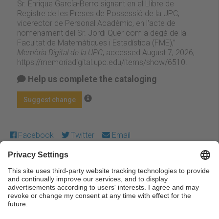
Sr. Enrique García-Berro signant en el Llibre de
Registre de les Preses de Possessió de la UPC,
vicerector de Personal Acadèmic, en l'acte de
nomenament del Sr. Jordi Quer com a degà de la
Facultat de Matemàtiques i Estadística (FME),”
Memòria Digital de la UPC
, accessed August 7, 2026,
https://memoriadigital.upc.edu/items/show/6510
.
Help us complete the cataloging
Suggest change
Facebook
Twitter
Email
Except where otherwise noted, content on this work is
licensed under a Creative Commons license:
Attribution-
NonCommercial-NoDerivs 3.0 Spain