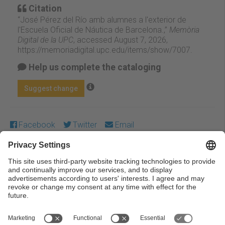
Citation
“José Pérez del Río amb alumnes a l'exterior de
l'Escuela Oficial de Náutica de Barcelona.,”
Memòria
Digital de la UPC
, accessed August 7, 2026,
https://memoriadigital.upc.edu/items/show/7007
.
Help us complete the cataloging
Suggest change
Facebook
Twitter
Email
Except where otherwise noted, content on this work is
licensed under a Creative Commons license:
Attribution-
NonCommercial-NoDerivs 3.0 Spain