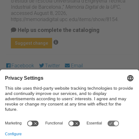
d'estudi de l'Escola Universitària d'Enginyeria Tècnica
Industrial de Barcelona.,”
Memòria Digital de la UPC
,
accessed August 8, 2026,
https://memoriadigital.upc.edu/items/show/8154
.
Help us complete the cataloging
Suggest change
Facebook
Twitter
Email
Except where otherwise noted, content on this work is
licensed under a Creative Commons license:
Attribution-
NonCommercial-NoDerivs 3.0 Spain
← Previous
Next →