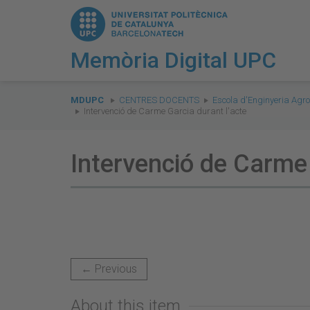
Memòria Digital UPC
You
are
MDUPC
CENTRES DOCENTS
Escola d'Enginyeria Agro
Intervenció de Carme Garcia durant l'acte
here:
Intervenció de Carme 
← Previous
About this item