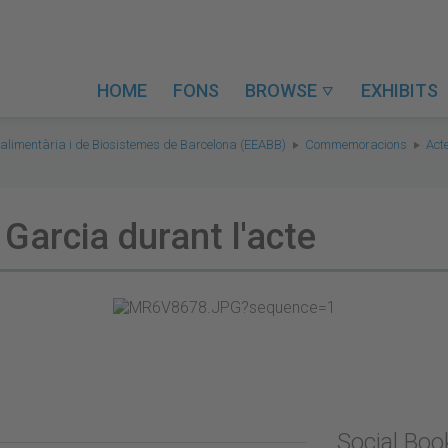
HOME
FONS
BROWSE
EXHIBITS

alimentària i de Biosistemes de Barcelona (EEABB)
Commemoracions
Act
Garcia durant l'acte
Social Bo