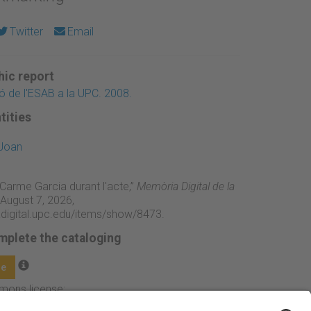
Twitter
Email
ic report
ió de l'ESAB a la UPC. 2008.
tities
 Joan
 Carme Garcia durant l'acte,”
Memòria Digital de la
August 7, 2026,
adigital.upc.edu/items/show/8473
.
mplete the cataloging
ge
mmons license: