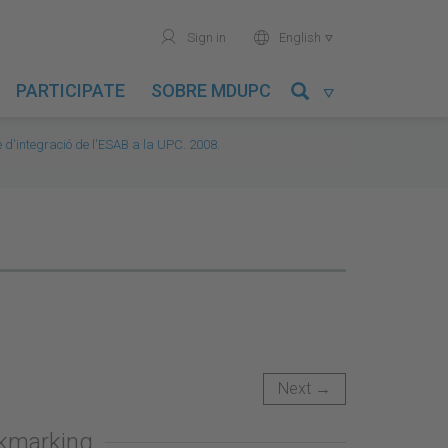
user
world
Sign in
English

PARTICIPATE
SOBRE MDUPC

e d'integració de l'ESAB a la UPC. 2008.
Next →
okmarking