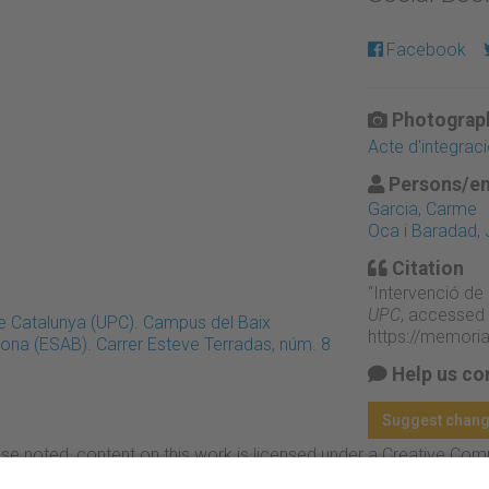
Facebook
Photograph
Acte d'integrac
Persons/en
Garcia, Carme
Oca i Baradad,
Citation
“Intervenció de
UPC
, accessed 
 de Catalunya (UPC). Campus del Baix
https://memori
lona (ESAB). Carrer Esteve Terradas, núm. 8
Help us co
Suggest chan
se noted, content on this work is licensed under a Creative Co
rcial-NoDerivs 3.0 Spain