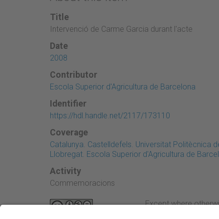
Title
Intervenció de Carme Garcia durant l'acte
Date
2008
Contributor
Escola Superior d'Agricultura de Barcelona
Identifier
https://hdl.handle.net/2117/173110
Coverage
Catalunya. Castelldefels. Universitat Politècnica
Llobregat. Escola Superior d'Agricultura de Barce
Activity
Commemoracions
Except where otherwi
Attribution-NonComme