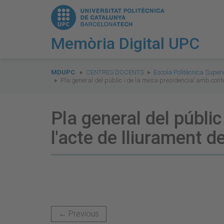
Memòria Digital UPC
You
are
MDUPC
CENTRES DOCENTS
Escola Politècnica Super
Pla general del públic i de la mesa presidencial amb con
here:
Pla general del públi
l'acte de lliurament
← Previous