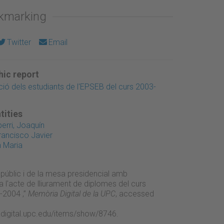
okmarking
Twitter
Email
ic report
ió dels estudiants de l'EPSEB del curs 2003-
tities
rri, Joaquín
rancisco Javier
 Maria
 públic i de la mesa presidencial amb
 l'acte de lliurament de diplomes del curs
2004 ,”
Memòria Digital de la UPC
, accessed
adigital.upc.edu/items/show/8746
.