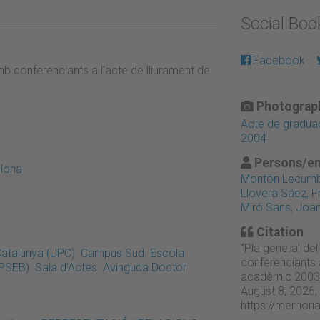
Social Bo
Facebook
mb conferenciants a l'acte de lliurament de
Photograph
Acte de graduac
2004
Persons/en
elona
Montón Lecumbe
Llovera Sáez, F
Miró Sans, Joan
Citation
“Pla general del
 Catalunya (UPC). Campus Sud. Escola
conferenciants a
EPSEB). Sala d'Actes. Avinguda Doctor
acadèmic 2003-
August 8, 2026,
https://memori