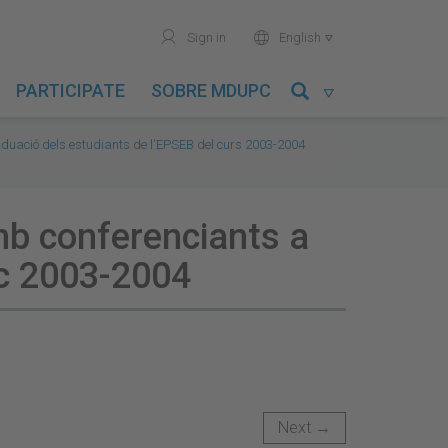
user
world
Sign in
English

PARTICIPATE
SOBRE MDUPC

aduació dels estudiants de l'EPSEB del curs 2003-2004
amb conferenciants a
mic 2003-2004
Next →