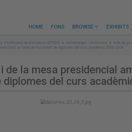
HOME
FONS
BROWSE
EXHIBITS

ior d'Edificació de Barcelona (EPSEB)
Homenatges i distincions
Acte de gr
ferenciants a l'acte de lliurament de diplomes del curs acadèmic 2003-2004
c i de la mesa presidencial 
 de diplomes del curs acadè