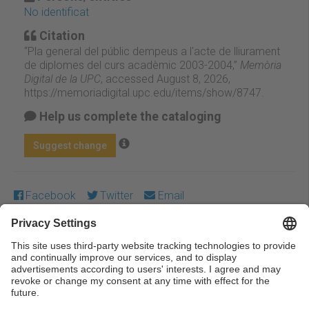
No identificat
Citation
“Pla general del públic dempeus a l'acte de lliurament
de diplomes del curs acadèmic 2003-2004,”
Memòria
Digital de la UPC
, accessed August 8, 2026,
https://memoriadigital.upc.edu/items/show/8747
.
Help us complete the cataloging
Suggest change
Facebook
Twitter
Email
Except where otherwise noted, content on this work is
licensed under a Creative Commons license:
Attribution-
NonCommercial-NoDerivs 3.0 Spain