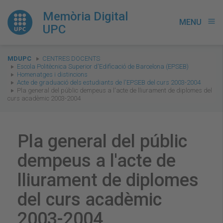
Memòria Digital
MENU
menu
UPC
You
MDUPC
CENTRES DOCENTS
are
Escola Politècnica Superior d'Edificació de Barcelona (EPSEB)
Homenatges i distincions
here:
Acte de graduació dels estudiants de l'EPSEB del curs 2003-2004
Pla general del públic dempeus a l'acte de lliurament de diplomes del
curs acadèmic 2003-2004
Pla general del públic
dempeus a l'acte de
lliurament de diplomes
del curs acadèmic
2003-2004