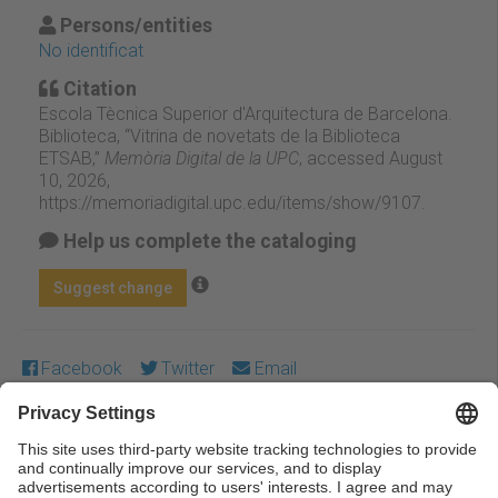
Persons/entities
No identificat
Citation
Escola Tècnica Superior d'Arquitectura de Barcelona.
Biblioteca, “Vitrina de novetats de la Biblioteca
ETSAB,”
Memòria Digital de la UPC
, accessed August
10, 2026,
https://memoriadigital.upc.edu/items/show/9107
.
Help us complete the cataloging
Suggest change
Facebook
Twitter
Email
Except where otherwise noted, content on this work is