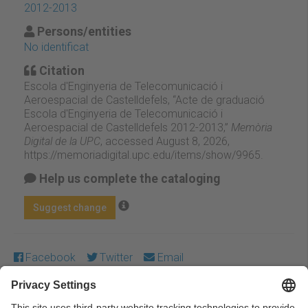
2012-2013
Persons/entities
No identificat
Citation
Escola d'Enginyeria de Telecomunicació i
Aeroespacial de Castelldefels, “Acte de graduació
Escola d'Enginyeria de Telecomunicació i
Aeroespacial de Castelldefels 2012-2013,”
Memòria
Digital de la UPC
, accessed August 8, 2026,
https://memoriadigital.upc.edu/items/show/9965
.
Help us complete the cataloging
Suggest change
Facebook
Twitter
Email