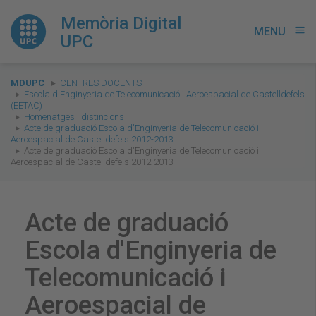
Memòria Digital
MENU
menu
UPC
You
MDUPC
CENTRES DOCENTS
are
Escola d'Enginyeria de Telecomunicació i Aeroespacial de Castelldefels
(EETAC)
here:
Homenatges i distincions
Acte de graduació Escola d'Enginyeria de Telecomunicació i
Aeroespacial de Castelldefels 2012-2013
Acte de graduació Escola d'Enginyeria de Telecomunicació i
Aeroespacial de Castelldefels 2012-2013
Acte de graduació
Escola d'Enginyeria de
Telecomunicació i
Aeroespacial de