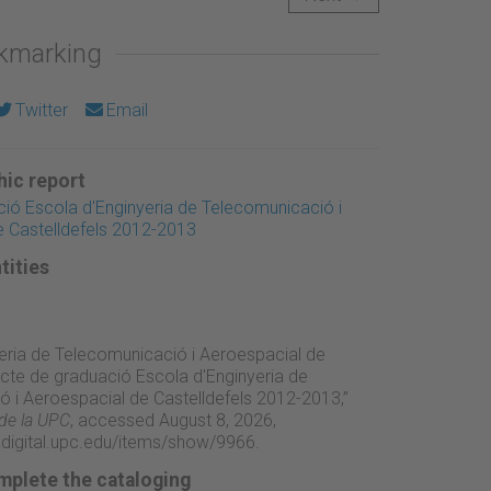
okmarking
Twitter
Email
ic report
ió Escola d'Enginyeria de Telecomunicació i
e Castelldefels 2012-2013
tities
eria de Telecomunicació i Aeroespacial de
“Acte de graduació Escola d'Enginyeria de
 i Aeroespacial de Castelldefels 2012-2013,”
 de la UPC
, accessed August 8, 2026,
adigital.upc.edu/items/show/9966
.
mplete the cataloging