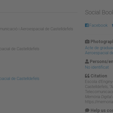
Social Bo
Facebook
municació i Aeroespacial de Castelldefels
Photograph
Acte de graduac
acial de Castelldefels
Aeroespacial d
Persons/en
No identificat
Citation
acial de Castelldefels
Escola d'Enginy
Castelldefels, 
Telecomunicació
Memòria Digital
https://memori
Help us co