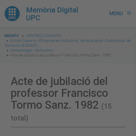
Memòria Digital
MENU
menu
UPC
You
MDUPC
CENTRES DOCENTS
are
Escola Superior d’Enginyeries Industrial, Aeroespacial i Audiovisual de
Terrassa (ESEIAAT)
here:
Homenatges i distincions
Acte de jubilació del professor Francisco Tormo Sanz. 1982
Acte de jubilació del
professor Francisco
Tormo Sanz. 1982
(15
total)