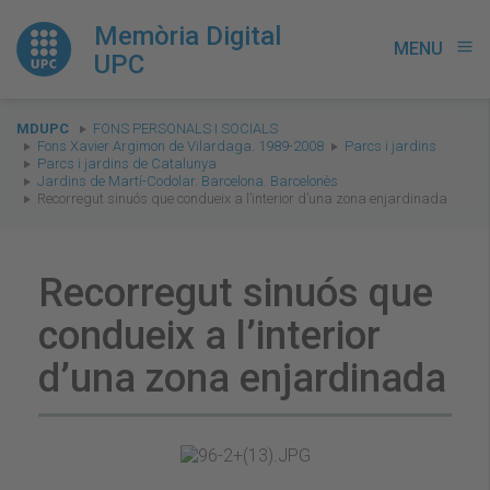
Memòria Digital
MENU
menu
UPC
You
MDUPC
FONS PERSONALS I SOCIALS
are
Fons Xavier Argimon de Vilardaga. 1989-2008
Parcs i jardins
Parcs i jardins de Catalunya
here:
Jardins de Martí-Codolar. Barcelona. Barcelonès
Recorregut sinuós que condueix a l’interior d’una zona enjardinada
Recorregut sinuós que
condueix a l’interior
d’una zona enjardinada