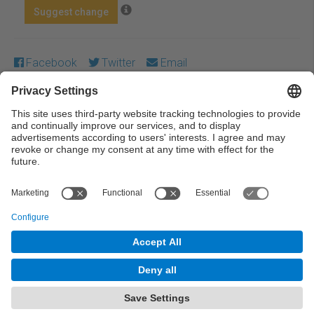
Suggest change
Facebook
Twitter
Email
Except where otherwise noted, content on this work is
licensed under a Creative Commons license:
Attribution-
NonCommercial-NoDerivs 4.0 Generic
← Previous
Next →
© UPC Universitat Politècnica de Catalunya ·
BarcelonaTech