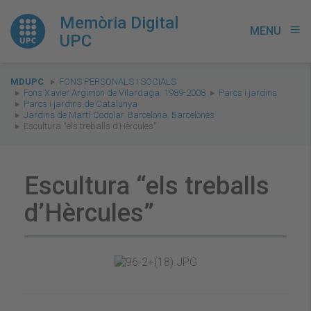
Memòria Digital
MENU
menu
UPC
You
MDUPC
FONS PERSONALS I SOCIALS
are
Fons Xavier Argimon de Vilardaga. 1989-2008
Parcs i jardins
Parcs i jardins de Catalunya
here:
Jardins de Martí-Codolar. Barcelona. Barcelonès
Escultura “els treballs d’Hèrcules”
Escultura “els treballs
d’Hèrcules”