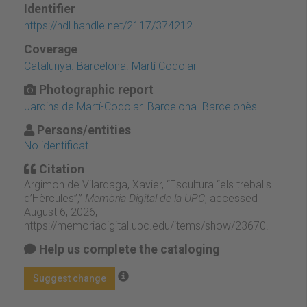
Identifier
https://hdl.handle.net/2117/374212
Coverage
Catalunya. Barcelona. Martí Codolar
Photographic report
Jardins de Martí-Codolar. Barcelona. Barcelonès
Persons/entities
No identificat
Citation
Argimon de Vilardaga, Xavier, “Escultura “els treballs
d’Hèrcules”,”
Memòria Digital de la UPC
, accessed
August 6, 2026,
https://memoriadigital.upc.edu/items/show/23670
.
Help us complete the cataloging
Suggest change