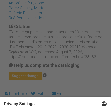
Antonijuan Rull, Josefina
Perez Casany, Marta
Guàrdia Rubies, Jordi
Rué Perna, Juan José
Citation
“Foto de grup de l'alumnat graduat en Matemàtiques,
amb els membres de la mesa presidencial, a l'acte de
lliurament de diplomes a tot l'estudiantat diplomat de
l'FME els cursos 2019-2020 i 2020-2021,”
Memòria
Digital de la UPC
, accessed August 7, 2026,
https://memoriadigital.upc.edu/items/show/23432
.
Help us complete the cataloging
Suggest change
Facebook
Twitter
Email