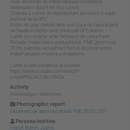
Tesis doctorals en Matemàtiques/Estadística
defensades durant els dos cursos.
Cloenda a càrrec de representant del rector o equip
rectoral de la UPC
Fotos de grup i brindis amb una copa de cava al jardí
de l’auditori Vèrtex amb photocall UPC Alumni.
L'acte va comptar amb l'actuació de Laura Farré
Rozada, matemàtica graduada per l'FME (promoció
2016), pianista i actualment fent el doctorat sobre
matemàtiques i música a Anglaterra.
L'acte es pot visualitzar al youtube:
https://www.youtube.com/watch?
v=haWPbiCVk2Q&t=3343s
Activity
Homenatges i distincions
Photographic report
Lliurament de diplomes titulats FME 2020 i 2021
Persons/entities
Franch Bullich, Jaume