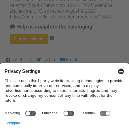
orientació sud. (Barcelona). 1964 / 1990,”
Memòria
Digital de la UPC
, accessed August 8, 2026,
https://memoriadigital.upc.edu/items/show/16437
.
Help us complete the cataloging
Suggest change
Facebook
Twitter
Email
Except where otherwise noted, content on this work is
licensed under a Creative Commons license:
Attribution-
NonCommercial-NoDerivs 3.0 Spain
← Previous
Next →