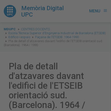
Memòria Digital
MENU
menu
UPC
You
MDUPC
CENTRES DOCENTS
are
Escola Tècnica Superior d'Enginyeria Industrial de Barcelona (ETSEIB)
Edificis i espais
Façana de l'ETSEIB. 1964-1990
here:
Pla de detall d'atzavares davant l'edifici de l'ETSEIB orientació sud.
(Barcelona). 1964 / 1990
Pla de detall
d'atzavares davant
l'edifici de l'ETSEIB
orientació sud.
(Barcelona). 1964 /