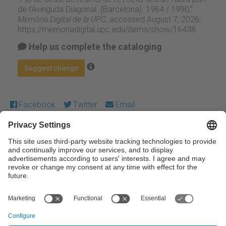
de l'Avinguda Diagonal. (Barcelona). 1964 / 1990,”
Memòria Digital de la UPC
, accessed August 7, 2026,
https://memoriadigital.upc.edu/items/show/16438
.
Help us complete the cataloging
Suggest change
Facebook
Twitter
Email
Except where otherwise noted, content on this work is
licensed under a Creative Commons license:
Attribution-
NonCommercial-NoDerivs 3.0 Spain
← Previous
Next →