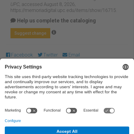
UPC
, accessed August 8, 2026,
https://memoriadigital.upc.edu/items/show/16715
.
Help us complete the cataloging
Suggest change
Facebook
Twitter
Email
Except where otherwise noted, content on this work is
licensed under a Creative Commons license:
Attribution-
NonCommercial-NoDerivs 3.0 Spain
← Previous
Next →