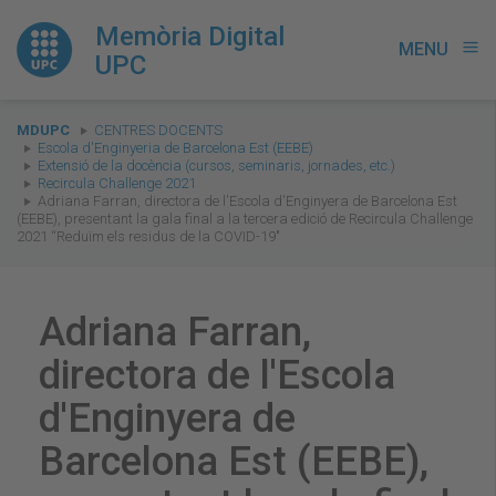
Memòria Digital
MENU
menu
UPC
You
MDUPC
CENTRES DOCENTS
are
Escola d'Enginyeria de Barcelona Est (EEBE)
Extensió de la docència (cursos, seminaris, jornades, etc.)
here:
Recircula Challenge 2021
Adriana Farran, directora de l'Escola d'Enginyera de Barcelona Est
(EEBE), presentant la gala final a la tercera edició de Recircula Challenge
2021 “Reduïm els residus de la COVID-19"
Adriana Farran,
directora de l'Escola
d'Enginyera de
Barcelona Est (EEBE),