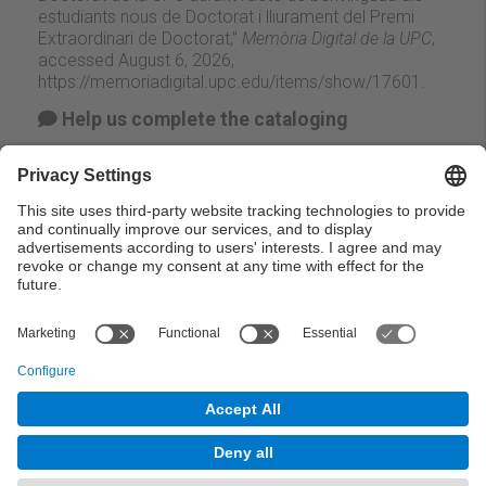
estudiants nous de Doctorat i lliurament del Premi
Extraordinari de Doctorat,”
Memòria Digital de la UPC
,
accessed August 6, 2026,
https://memoriadigital.upc.edu/items/show/17601
.
Help us complete the cataloging
Suggest change
Facebook
Twitter
Email
← Previous
Next →
© UPC Universitat Politècnica de Catalunya ·
BarcelonaTech