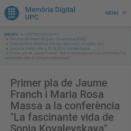
Memòria Digital
MENU
menu
UPC
You
MDUPC
CENTRES DOCENTS
are
Facultat de Matemàtiques i Estadística (FME)
Extensió de la docència (cursos, seminaris, jornades, etc.)
here:
Jornada matemàtic/a 2018-2019. Kovalevskaya
Primer pla de Jaume Franch i Maria Rosa Massa a la conferència "La
fascinante vida de Sonia Kovalevskaya"
Primer pla de Jaume
Franch i Maria Rosa
Massa a la conferència
"La fascinante vida de
Sonia Kovalevskaya"