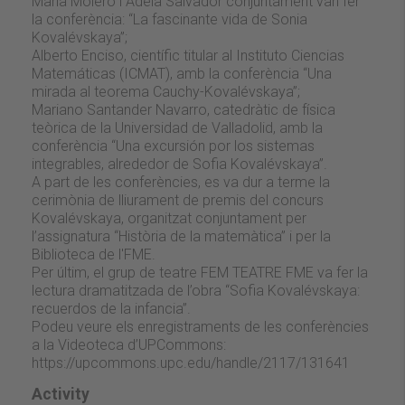
Maria Molero i Adela Salvador conjuntament van fer
la conferència: “La fascinante vida de Sonia
Kovalévskaya”;
Alberto Enciso, científic titular al Instituto Ciencias
Matemáticas (ICMAT), amb la conferència “Una
mirada al teorema Cauchy-Kovalévskaya”;
Mariano Santander Navarro, catedràtic de física
teòrica de la Universidad de Valladolid, amb la
conferència “Una excursión por los sistemas
integrables, alrededor de Sofia Kovalévskaya”.
A part de les conferències, es va dur a terme la
cerimònia de lliurament de premis del concurs
Kovalévskaya, organitzat conjuntament per
l’assignatura “Història de la matemàtica” i per la
Biblioteca de l'FME.
Per últim, el grup de teatre FEM TEATRE FME va fer la
lectura dramatitzada de l’obra “Sofia Kovalévskaya:
recuerdos de la infancia”.
Podeu veure els enregistraments de les conferències
a la Videoteca d’UPCommons:
https://upcommons.upc.edu/handle/2117/131641
Activity