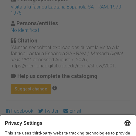
Visita a la fàbrica Lactaria Española SA - RAM. 1970-
1975
Persons/entities
No identificat
Citation
“Alumne sescoltant explicacions durant la visita a la
fàbrica Lactaria Española SA - RAM.,”
Memòria Digital
de la UPC
, accessed August 7, 2026,
https://memoriadigital.upc.edu/items/show/2001
.
Help us complete the cataloging
Suggest change
Facebook
Twitter
Email