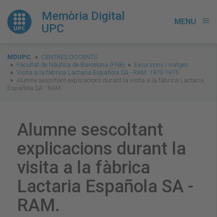
Memòria Digital
MENU
menu
UPC
You
MDUPC
CENTRES DOCENTS
are
Facultat de Nàutica de Barcelona (FNB)
Excursions i viatges
Visita a la fàbrica Lactaria Española SA - RAM. 1970-1975
here:
Alumne sescoltant explicacions durant la visita a la fàbrica Lactaria
Española SA - RAM.
Alumne sescoltant
explicacions durant la
visita a la fàbrica
Lactaria Española SA -
RAM.