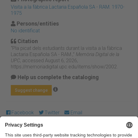
Visita a la fàbrica Lactaria Española SA - RAM. 1970-
1975
Persons/entities
No identificat
Citation
“Pla picat dels estudiants durant la visita a la fàbrica
Lactaria Española SA - RAM.,”
Memòria Digital de la
UPC
, accessed August 6, 2026,
https://memoriadigital.upc.edu/items/show/2002
.
Help us complete the cataloging
Suggest change
Facebook
Twitter
Email