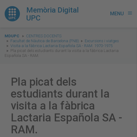
Memòria Digital
MENU
menu
UPC
You
MDUPC
CENTRES DOCENTS
are
Facultat de Nàutica de Barcelona (FNB)
Excursions i viatges
Visita a la fàbrica Lactaria Española SA - RAM. 1970-1975
here:
Pla picat dels estudiants durant la visita a la fàbrica Lactaria
Española SA - RAM.
Pla picat dels
estudiants durant la
visita a la fàbrica
Lactaria Española SA -
RAM.