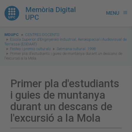
Memòria Digital
MENU
menu
UPC
You
MDUPC
CENTRES DOCENTS
are
Escola Superior d’Enginyeries Industrial, Aeroespacial i Audiovisual de
Terrassa (ESEIAAT)
here:
Festes i premis culturals
Setmana cultural. 1998
Primer pla d'estudiants i guies de muntanya durant un descans de
l'excursió a la Mola
Primer pla d'estudiants
i guies de muntanya
durant un descans de
l'excursió a la Mola