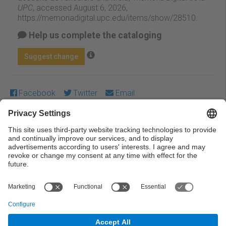
UPC
, accessed August 6, 2026,
https://memoriadigital.upc.edu/items/show/28510
.
Help us complete the cataloging
Suggest change
Facebook
Twitter
Email
Except where otherwise noted, content on this work is
licensed under a Creative Commons license:
Attribution-
NonCommercial-NoDerivs 4.0 Generic
← Previous
Next →